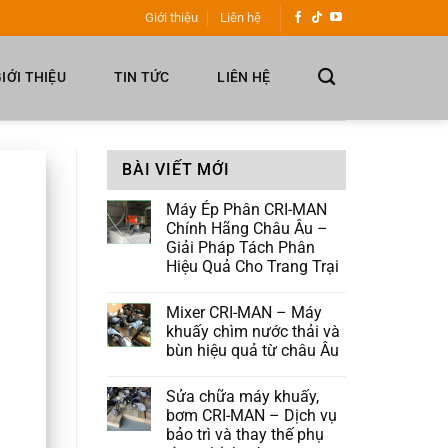
Giới thiệu
Liên hệ
IỚI THIỆU
TIN TỨC
LIÊN HỆ
BÀI VIẾT MỚI
Máy Ép Phân CRI-MAN
Chính Hãng Châu Âu –
Giải Pháp Tách Phân
Hiệu Quả Cho Trang Trại
Mixer CRI-MAN – Máy
khuấy chìm nước thải và
bùn hiệu quả từ châu Âu
Sửa chữa máy khuấy,
bơm CRI-MAN – Dịch vụ
bảo trì và thay thế phụ