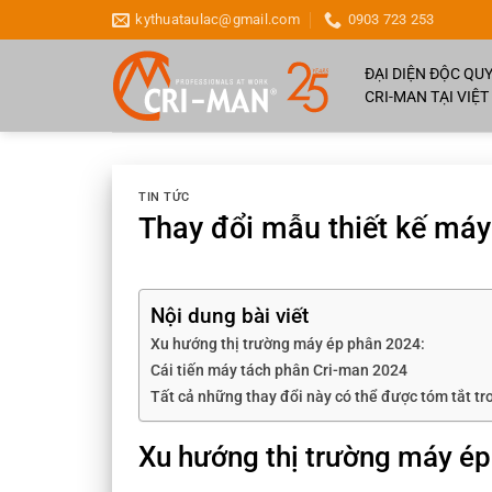
Chuyển
kythuataulac@gmail.com
0903 723 253
đến
nội
ĐẠI DIỆN ĐỘC Q
dung
CRI-MAN TẠI VIỆ
TIN TỨC
Thay đổi mẫu thiết kế má
Nội dung bài viết
Xu hướng thị trường máy ép phân 2024:
Cái tiến máy tách phân Cri-man 2024
Tất cả những thay đổi này có thể được tóm tắt tr
Xu hướng thị trường máy ép